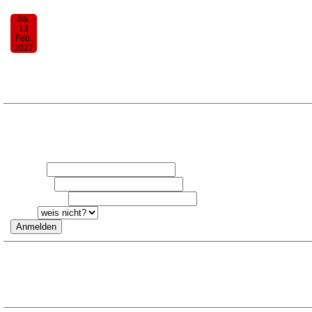
Sa.
13
Feb.
2027
30. Donauwörther Notenkessel
19:00
TRAG DICH FÜR DEN NOTENK
Vorname
Nachname
Email-Adresse
Ich bin
ARCHIV