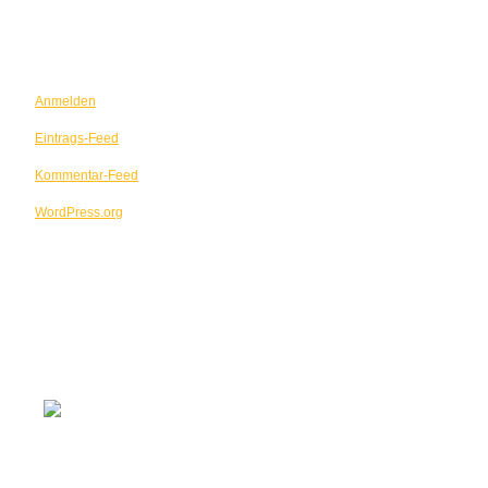
META
Anmelden
Eintrags-Feed
Kommentar-Feed
WordPress.org
NOTENKESSEL 2026
Leben im Weltall – Wir sind nicht allein
Hintergrund NASA offener Sternhaufen NGC 602, aufgenommen v. Hu
Vordergrund v.l. Andreas Burkert und Clemens Bittlinger, Fotografin: 
Clemens Bittlinger, Pfarrer und Liedermacher, zusammen mit Prof. Dr. Andreas