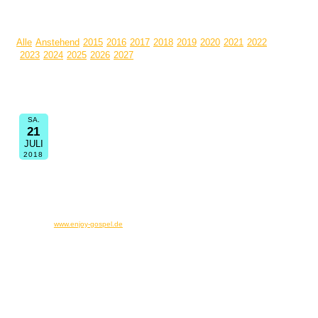
Alle
Anstehend
2015
2016
2017
2018
2019
2020
2021
2022
2023
2024
2025
2026
2027
Termin Informationen:
20 Jahre ENJOY
SA.
21
19:00
Schmiechachhalle, Schulstraße 4, 86511
JULI
Schmiechen
2018
Sommerfest. Im Anschluss an den Projektchor feiern wir bei einem
Sommerfest und einem kleinen offiziellen Teil unser 20 jähriges
Bestehen. Es dürfen gerne alle Teilnehmer des Projektchores
mitfeiern und den Tag gemütlich und gesellig ausklingen lassen.
www.enjoy-gospel.de