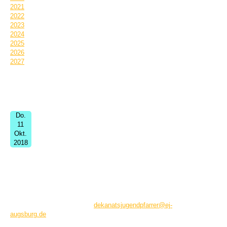
2021
2022
2023
2024
2025
2026
2027
Termin Informationen:
Do.
11
Okt.
2018
Ökumenische Liedertankstelle
Chapel, Columbusstr., Augsburg
Lieder singen. Und dadurch kennenlernen. Diesmal mit Popkantor
Hans-Georg Stapff quer durch "Kommt, atmet auf".
Info: Jugendwerk Augsburg.
dekanatsjugendpfarrer@ej-
augsburg.de