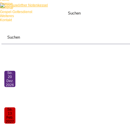
Termine
Seminar
Gospel-Gottesdienst
Weiteres
Kontakt
ANSTEHENDE TERMINE:
So.
20
Dez.
2026
Mensch-sing-mit-Gottesdienst
11:00
Sa.
13
Feb.
2027
30. Donauwörther Notenkessel