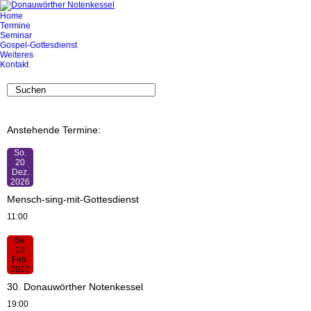
Home
Termine
Seminar
Gospel-Gottesdienst
Weiteres
Kontakt
Anstehende Termine:
So.
20
Dez.
2026
Mensch-sing-mit-Gottesdienst
11:00
Sa.
13
Feb.
2027
30. Donauwörther Notenkessel
19:00