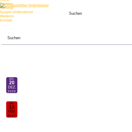
Termine
Seminar
Gospel-Gottesdienst
Weiteres
Kontakt
ANSTEHENDE TERMINE:
SO.
Mensch-sing-mit-Gottesdienst
20
11:00
DEZ.
2026
SA.
30. Donauwörther Notenkessel
13
19:00
FEB.
2027