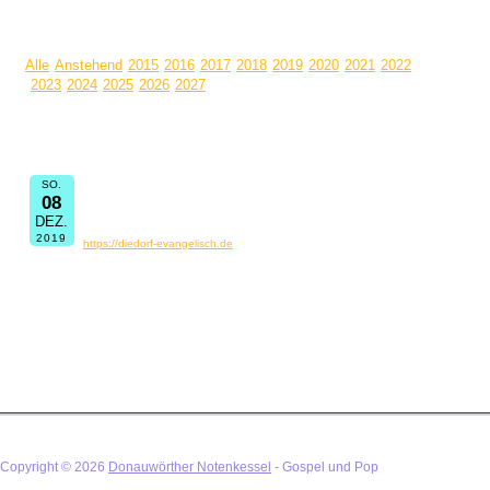
Alle
Anstehend
2015
2016
2017
2018
2019
2020
2021
2022
2023
2024
2025
2026
2027
Termin Informationen:
Bigband Spirit o A
SO.
08
19:00
Immanuelkirche in Diedorf
DEZ.
Bigband Sprit of A Weihnachtskonzert
2019
https://diedorf-evangelisch.de
Copyright © 2026
Donauwörther Notenkessel
- Gospel und Pop