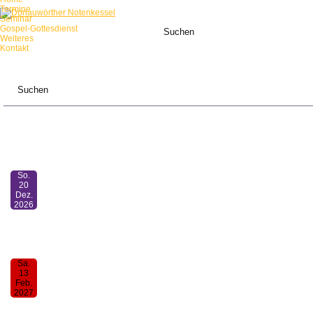
Termine
Seminar
Gospel-Gottesdienst
Weiteres
Kontakt
ANSTEHENDE TERMINE:
So.
20
Dez.
2026
Mensch-sing-mit-Gottesdienst
11:00
Sa.
13
Feb.
2027
30. Donauwörther Notenkessel