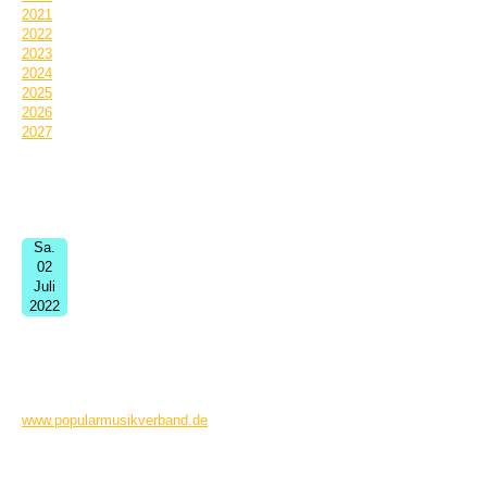
2021
2022
2023
2024
2025
2026
2027
Termin Informationen:
Sa.
02
Juli
2022
get-the-gospel bayernweit
ganztags
Puschendorf
MassChoir. Workshops. Concerts.
www.popularmusikverband.de