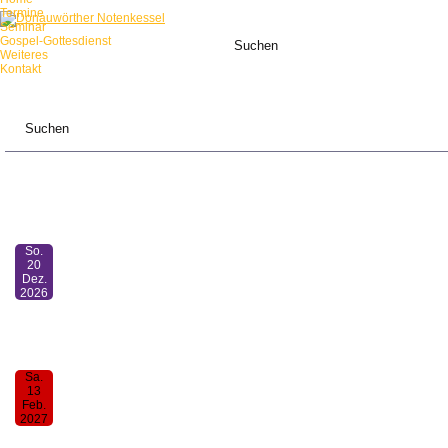
Termine
Seminar
Gospel-Gottesdienst
Weiteres
Kontakt
ANSTEHENDE TERMINE:
So.
20
Dez.
2026
Mensch-sing-mit-Gottesdienst
11:00
Sa.
13
Feb.
2027
30. Donauwörther Notenkessel