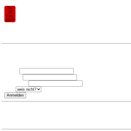
Sa.
13
Feb.
2027
30. Donauwörther Notenkessel
19:00
TRAG DICH FÜR DEN NOTENK
Vorname
Nachname
Email-Adresse
Ich bin
ARCHIV