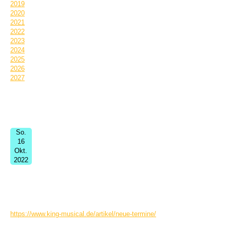
2019
2020
2021
2022
2023
2024
2025
2026
2027
Termin Informationen:
So.
16
Okt.
2022
KING-Musical
17:00
Bayreuth
Das große Chor-Oratorium zum Mitsingen von Hanjo Gäbler und Christoph
https://www.king-musical.de/artikel/neue-termine/