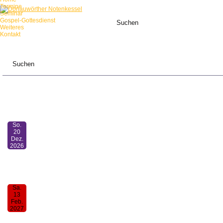
Termine
Seminar
Gospel-Gottesdienst
Weiteres
Kontakt
ANSTEHENDE TERMINE:
So.
20
Dez.
2026
Mensch-sing-mit-Gottesdienst
11:00
Sa.
13
Feb.
2027
30. Donauwörther Notenkessel