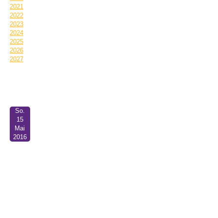
2021
2022
2023
2024
2025
2026
2027
Termin Informationen:
So.
15
Mai
2016
Mensch, sing mit - Gottesdienst
11:00
Evang.Gemeindehaus Christuskirche 86609 Donauwörth
mit modernen Liedern am Klavier begleitet von Hans-Georg Stapff.
Parallel ist auch Kindergottesdienst im Untergeschoss. Ansingen
der Lieder bereits 20 Minuten vorher.