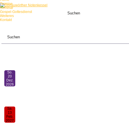
Termine
Seminar
Gospel-Gottesdienst
Weiteres
Kontakt
ANSTEHENDE TERMINE:
So.
20
Dez.
2026
Mensch-sing-mit-Gottesdienst
11:00
Sa.
13
Feb.
2027
30. Donauwörther Notenkessel