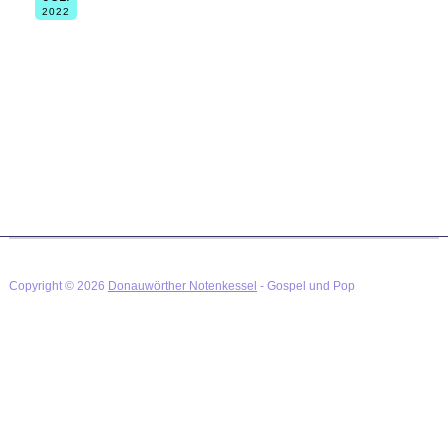
Siehe auch www.popkantor-augsburg.de.
2022
Ein Workshop-Tag für deine Stimme! Mit Christina Maria Lang,
Daniela Engelhardt und Tabea Gebauer als Coaches.
Anmeldung erforderlich! Zwei der drei Workshops sind schon
ausgebucht.
Copyright © 2026
Donauwörther Notenkessel
- Gospel und Pop