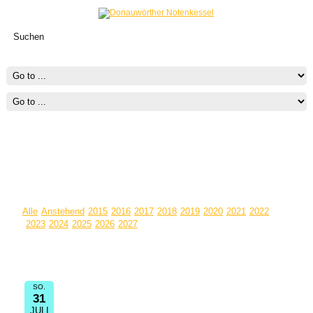
TERMINE
Alle
Anstehend
2015
2016
2017
2018
2019
2020
2021
2022
2023
2024
2025
2026
2027
Termin Informationen:
Impulstag für Gesang
SO.
31
13:30
Gemeindehaus Gersthofen
JULI