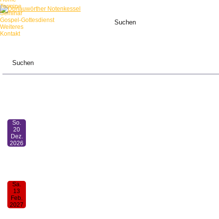
Termine
Seminar
Gospel-Gottesdienst
Weiteres
Kontakt
ANSTEHENDE TERMINE:
So.
20
Dez.
2026
Mensch-sing-mit-Gottesdienst
11:00
Sa.
13
Feb.
2027
30. Donauwörther Notenkessel