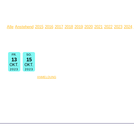
TERMINE
Alle
Anstehend
2015
2016
2017
2018
2019
2020
2021
2022
2023
2024
Termin Informationen:
get-the-gospel Gospelseminar
FR.
SO.
13
15
Evang. Gemeindezentrum Königsbrunn
OKT.
OKT.
Drei Tage lang Gospel singen mit Nina Luna Eriksen und Stephen No
2023
2023
ANMELDUNG