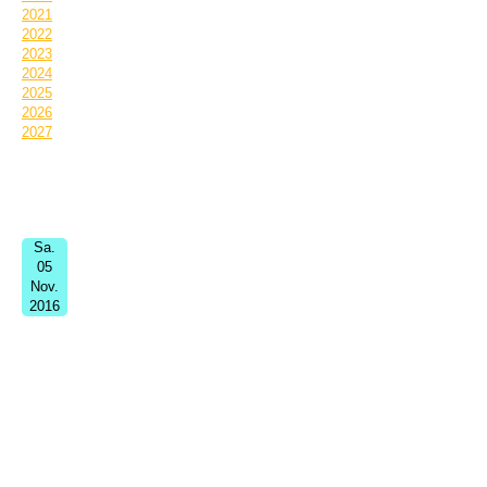
2021
2022
2023
2024
2025
2026
2027
Termin Informationen:
Sa.
05
Nov.
2016
Popimpulstag Augsburg
09:00
Augsburg, Hooverstraße, Jugendwerk, Fachakademie,
Chapel
Popmusik ohne Ende. Der große Fortbildungstag für Bands und
Einzelmusiker/innen und Techniker und Sänger und Interessierte.
15 Workshops, 15 Referenten, 60 Teilnehmer aus ganz Bayern,
Bühne, Impulsvorträge.