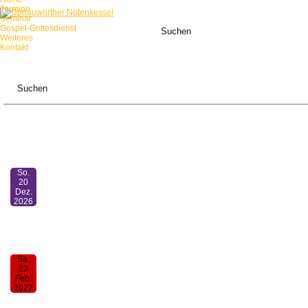
Termine
Seminar
Gospel-Gottesdienst
Weiteres
Kontakt
ANSTEHENDE TERMINE:
So.
20
Dez.
2026
Mensch-sing-mit-Gottesdienst
11:00
Sa.
13
Feb.
2027
30. Donauwörther Notenkessel