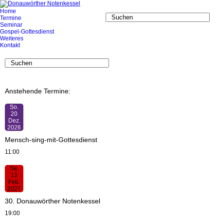
Home
Termine
Seminar
Gospel-Gottesdienst
Weiteres
Kontakt
Anstehende Termine:
So.
20
Dez.
2026
Mensch-sing-mit-Gottesdienst
11:00
Sa.
13
Feb.
2027
30. Donauwörther Notenkessel
19:00