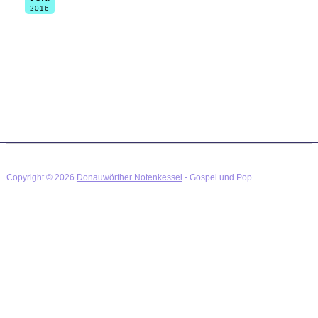
2016
mit Good News.
Der Eintritt ist frei.
Copyright © 2026
Donauwörther Notenkessel
- Gospel und Pop