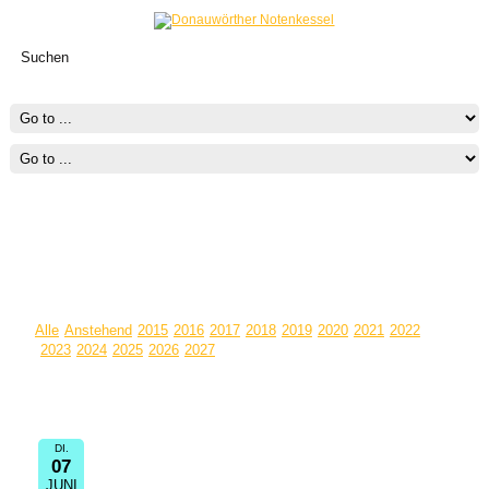
TERMINE
Alle
Anstehend
2015
2016
2017
2018
2019
2020
2021
2022
2023
2024
2025
2026
2027
Termin Informationen:
Gospel-Gottesdienst
DI.
07
19:00
Christuskirche Schwabmünchen Holzheystr.
JUNI
24 86830 Schwabmünchen