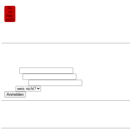
Sa.
13
Feb.
2027
30. Donauwörther Notenkessel
19:00
TRAG DICH FÜR DEN NOTENK
Vorname
Nachname
Email-Adresse
Ich bin
ARCHIV