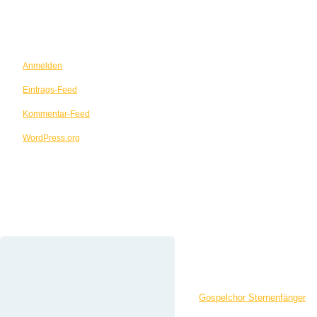
META
Anmelden
Eintrags-Feed
Kommentar-Feed
WordPress.org
GOSPELCHOR STERNENFÄNGE
Der Gospelchor ist für Jugendli
Gottesdiensten und Konzerten.
Mit unserem Namen wollen wir dir
Der
Gospelchor Sternenfänger
pr